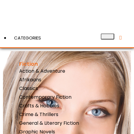
CATEGORIES
Fiction
View More
Action & Adventure
Afrikaans
Classics
Contemporary Fiction
Crafts & Hobbies
Crime & Thrillers
General & Literary Fiction
Graphic Novels