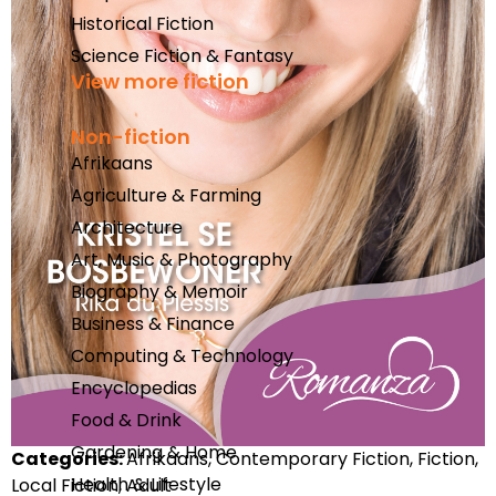
Historical Fiction
Science Fiction & Fantasy
View more fiction
Non-fiction
Afrikaans
Agriculture & Farming
Architecture
Art, Music & Photography
Biography & Memoir
Business & Finance
Computing & Technology
Encyclopedias
Food & Drink
Gardening & Home
Categories:
Afrikaans, Contemporary Fiction, Fiction,
Health & Lifestyle
Local Fiction, Adult