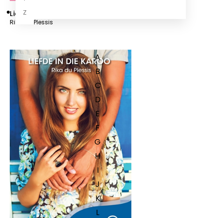
Z
Liefde in letters
Rika du Plessis
A
B
C
D
E
F
G
H
I
J
K
L