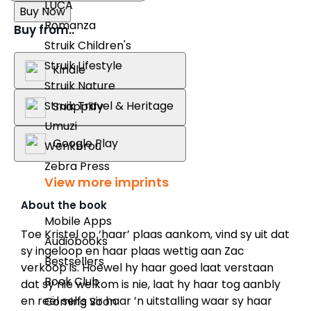
LUCA
Buy Now
Romanza
Buy from..
Struik Children's
Struik Lifestyle
Kindle
Struik Nature
Struik Travel & Heritage
Snapplify
Umuzi
Google Play
Wenkbrou
Zebra Press
View more imprints
About the book
Mobile Apps
Toe Kristel op ‘haar’ plaas aankom, vind sy uit dat
Audiobooks
sy ingeloop en haar plaas wettig aan Zac
Bestsellers
verkoop is. Hoewel hy haar goed laat verstaan
Book Club
dat sy nie welkom is nie, laat hy haar tog aanbly
en reël selfs vir haar ’n uitstalling waar sy haar
Coming Soon