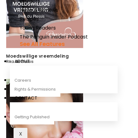
Extracts
News & Reviews
Recipes
Young Readers
The Penguin Insider Podcast
See All Features
Moedswillige vreemdeling
ABOUT
Rika du Plessis
Careers
Rights & Permissions
CONTACT
Getting Published
X