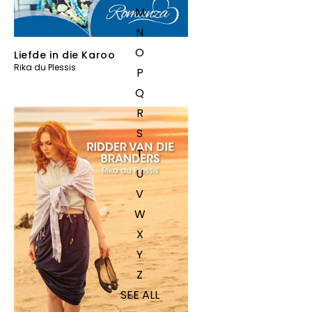
M
N
O
Liefde in die Karoo
Rika du Plessis
P
Q
R
S
T
U
V
W
X
Y
Z
SEE ALL