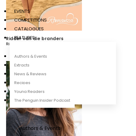
EVENTS
COMPETITIONS
CATALOGUES
FEATURES
Ridder van die branders
Rika du Plessis
Authors & Events
Extracts
News & Reviews
Recipes
Young Readers
The Penguin Insider Podcast
Authors & Events