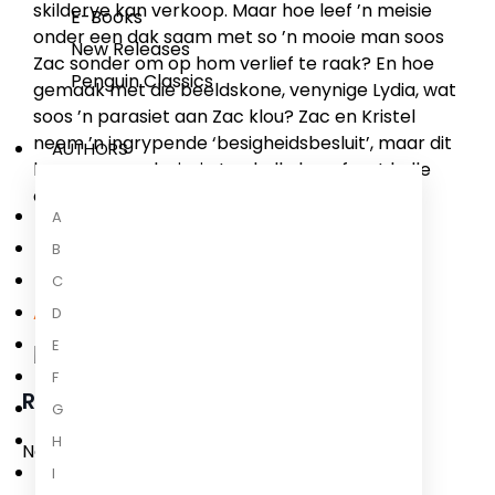
skilderye kan verkoop. Maar hoe leef ’n meisie
E-Books
onder een dak saam met so ’n mooie man soos
New Releases
Zac sonder om op hom verlief te raak? En hoe
Penguin Classics
gemaak met die beeldskone, venynige Lydia, wat
soos ’n parasiet aan Zac klou? Zac en Kristel
neem ’n ingrypende ‘besigheidsbesluit’, maar dit
AUTHORS
boemerang plesierig toe hulle besef wat hulle
eintlik aangevang het.
A
B
C
About the Author
D
E
F
Rika du Plessis
G
H
No biography available for this author.
I